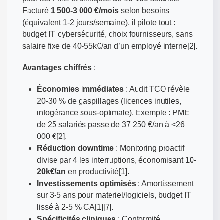
Facturé
1 500-3 000 €/mois
selon besoins
(équivalent 1-2 jours/semaine), il pilote tout :
budget IT, cybersécurité, choix fournisseurs, sans
salaire fixe de 40-55k€/an d’un employé interne[2].
Avantages chiffrés
:
Économies immédiates
: Audit TCO révèle
20-30 % de gaspillages (licences inutiles,
infogérance sous-optimale). Exemple : PME
de 25 salariés passe de 37 250 €/an à <26
000 €[2].
Réduction downtime
: Monitoring proactif
divise par 4 les interruptions, économisant
10-
20k€/an
en productivité[1].
Investissements optimisés
: Amortissement
sur 3-5 ans pour matériel/logiciels, budget IT
lissé à 2-5 % CA[1][7].
Spécificités cliniques
: Conformité