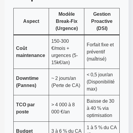
Modèle
Gestion
Aspect
Break-Fix
Proactive
(Urgence)
(DSI)
150-300
Forfait fixe et
Coût
€/mois +
préventif
maintenance
urgences (5-
(maîtrisé)
15k€/an)
< 0,5 jour/an
Downtime
~ 2 jours/an
(Disponibilité
(Pannes)
(Perte de CA)
max)
Baisse de 30
TCO par
> 4 000 à 8
à 40 % via
poste
000 €/an
optimisation
1 à 5 % du CA
Budget
3 à 6 % du CA