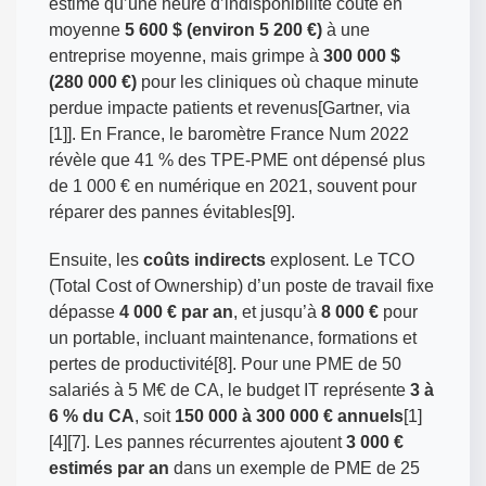
estime qu’une heure d’indisponibilité coûte en
moyenne
5 600 $ (environ 5 200 €)
à une
entreprise moyenne, mais grimpe à
300 000 $
(280 000 €)
pour les cliniques où chaque minute
perdue impacte patients et revenus[Gartner, via
[1]]. En France, le baromètre France Num 2022
révèle que 41 % des TPE-PME ont dépensé plus
de 1 000 € en numérique en 2021, souvent pour
réparer des pannes évitables[9].
Ensuite, les
coûts indirects
explosent. Le TCO
(Total Cost of Ownership) d’un poste de travail fixe
dépasse
4 000 € par an
, et jusqu’à
8 000 €
pour
un portable, incluant maintenance, formations et
pertes de productivité[8]. Pour une PME de 50
salariés à 5 M€ de CA, le budget IT représente
3 à
6 % du CA
, soit
150 000 à 300 000 € annuels
[1]
[4][7]. Les pannes récurrentes ajoutent
3 000 €
estimés par an
dans un exemple de PME de 25